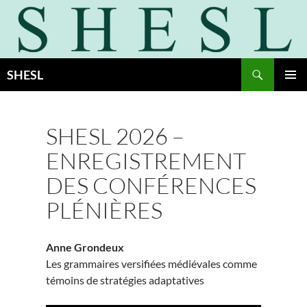
Aller
au
contenu
Recherche
SHESL
MENU
PRINCI
SHESL 2026 –
ENREGISTREMENT
DES CONFÉRENCES
PLÉNIÈRES
Anne Grondeux
Les grammaires versifiées médiévales comme
témoins de stratégies adaptatives