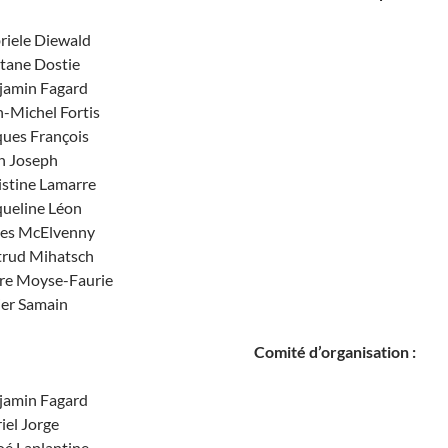
riele Diewald
tane Dostie
jamin Fagard
n-Michel Fortis
ques François
n Joseph
istine Lamarre
queline Léon
es McElvenny
trud Mihatsch
ire Moyse-Faurie
ier Samain
Comité d’organisation :
jamin Fagard
iel Jorge
oé Laplantine