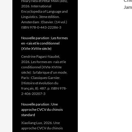
Hilary Nesi et Petar Milin (eds),
2026. International
Jam
Encyclopedia of Language and
Linguistics. 3ème édition.
Amsterdam : Elsevier. (14 vol.)
ISBN 978-0-443-22286-3
Nouvelle parution : Les formes
en -rais et le conditionnel
(XVIe-XVIIIe siècle)
Cendrine Pagani-Naudet,
2026. Les formes en -rais et le
conditionnel (XVIe-XVIIIe
siècle) : la fabrique d’un mode.
Paris : Classiques Garnier.
(Histoire et évolution du
français, 8). 487. p. ISBN 978-
2-406-20207-3
Nouvelle parution : Une
approche CVCV du chinois
standard
Xiaoliang Luo, 2026. Une
approche CVCV du chinois