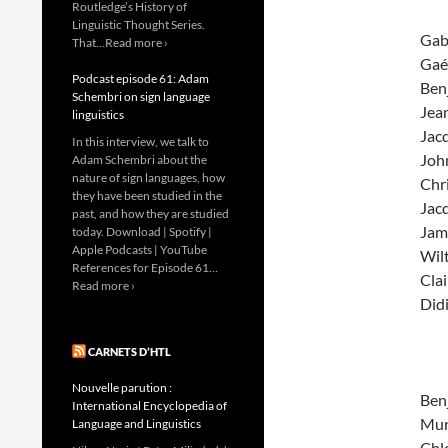
Routledge’s History of
Linguistic Thought Series.
Gab
That…Read more ›
Gaé
Podcast episode 61: Adam
Ben
Schembri on sign language
Jea
linguistics
Jac
In this interview, we talk to
Joh
Adam Schembri about the
nature of sign languages, how
Chr
they have been studied in the
Jac
past, and how they are studied
Jam
today. Download | Spotify |
Apple Podcasts | YouTube
Wil
References for Episode 61…
Cla
Read more ›
Did
CARNETS D’HTL
Nouvelle parution :
Ben
International Encyclopedia of
Mur
Language and Linguistics
Chl