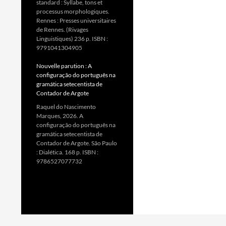
standard : Syllabe, tons et
processus morphologiques.
Rennes : Presses universitaires
de Rennes. (Rivages
Linguistiques) 236 p. ISBN :
9791041304905
Nouvelle parution : A
configuração do português na
gramática setecentista de
Contador de Argote
Raquel do Nascimento
Marques, 2026. A
configuração do português na
gramática setecentista de
Contador de Argote. São Paulo
: Dialética. 168 p. ISBN :
9786527077732