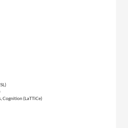
ESL)
)
, Cognition (LaTTiCe)