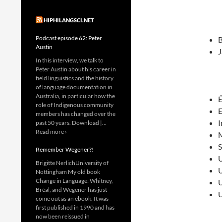
HIPHILANGSCI.NET
Podcast episode 62: Peter
B
Austin
J
In this interview, we talk to
Peter Austin about his career in
field linguistics and the history
of language documentation in
Australia, in particular how the
É
role of Indigenous community
E
members has changed over the
I
past 50 years. Download |…
Read more ›
M
S
Remember Wegener?!
U
Brigitte NerlichUniversity of
U
Nottingham My old book
Change in Language: Whitney,
U
Bréal, and Wegener has just
U
come out as an ebook. It was
first published in 1990 and has
now been reissued in