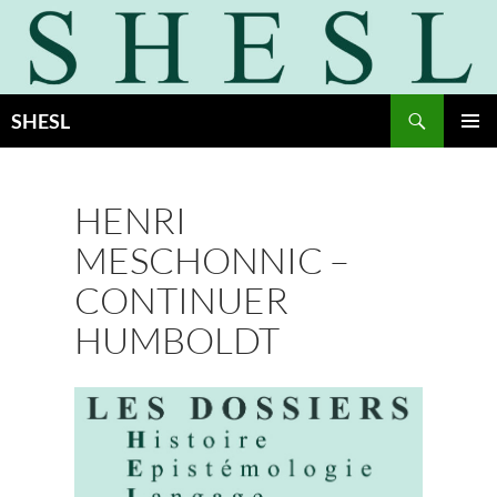
Aller
au
contenu
Recherche
SHESL
MENU
PRINCI
HENRI
MESCHONNIC –
CONTINUER
HUMBOLDT