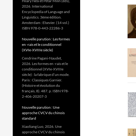
Hilary Nesi et Petar Milin (eds),
2026. International
Encyclopedia of Language and
Linguistics. 3ème édition.
Amsterdam : Elsevier. (14 vol.)
ISBN 978-0-443-22286-3
Nouvelle parution : Les formes
en -rais et le conditionnel
(XVIe-XVIIIe siècle)
Cendrine Pagani-Naudet,
2026. Les formes en -rais et le
conditionnel (XVIe-XVIIIe
siècle) : la fabrique d’un mode.
Paris : Classiques Garnier.
(Histoire et évolution du
français, 8). 487. p. ISBN 978-
2-406-20207-3
Nouvelle parution : Une
approche CVCV du chinois
standard
Xiaoliang Luo, 2026. Une
approche CVCV du chinois