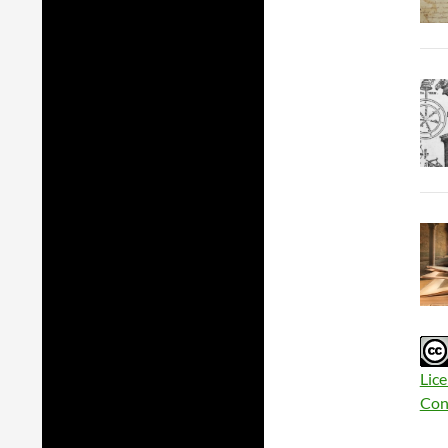
Lic
Cond