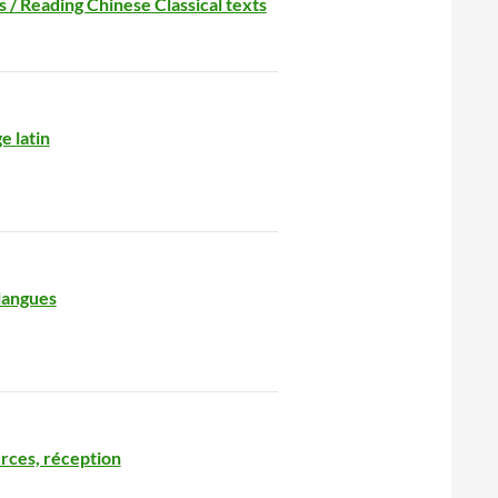
s / Reading Chinese Classical texts
e latin
 langues
urces, réception