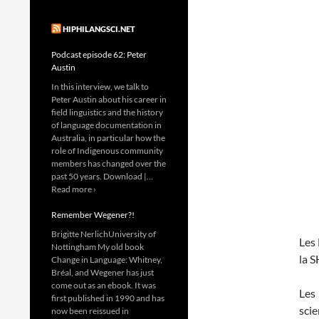
HIPHILANGSCI.NET
Podcast episode 62: Peter
Austin
In this interview, we talk to
Peter Austin about his career in
field linguistics and the history
of language documentation in
Australia, in particular how the
role of Indigenous community
members has changed over the
past 50 years. Download |…
Read more ›
Remember Wegener?!
Brigitte NerlichUniversity of
Les 
Nottingham My old book
la S
Change in Language: Whitney,
Bréal, and Wegener has just
come out as an ebook. It was
Les
first published in 1990 and has
scie
now been reissued in