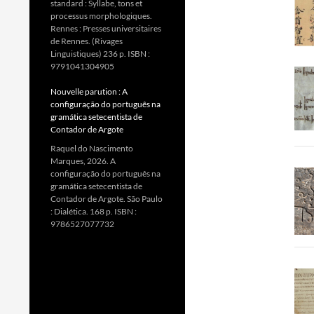
standard : Syllabe, tons et
processus morphologiques.
Rennes : Presses universitaires
de Rennes. (Rivages
Linguistiques) 236 p. ISBN :
9791041304905
Nouvelle parution : A
configuração do português na
gramática setecentista de
Contador de Argote
Raquel do Nascimento
Marques, 2026. A
configuração do português na
gramática setecentista de
Contador de Argote. São Paulo
: Dialética. 168 p. ISBN :
9786527077732