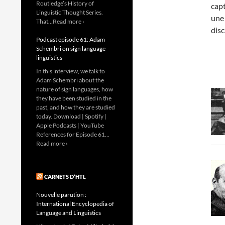
Routledge’s History of
capt
Linguistic Thought Series.
une
That…Read more ›
disc
Podcast episode 61: Adam
Schembri on sign language
linguistics
In this interview, we talk to
Adam Schembri about the
nature of sign languages, how
they have been studied in the
past, and how they are studied
today. Download | Spotify |
Apple Podcasts | YouTube
References for Episode 61…
Read more ›
CARNETS D’HTL
Nouvelle parution :
International Encyclopedia of
Language and Linguistics